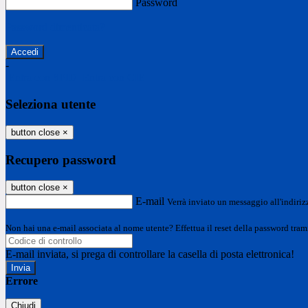
Password
Password dimenticata?
-
Entra con SPID
Entra con CIE
Seleziona utente
button close
×
Recupero password
button close
×
E-mail
Verrà inviato un messaggio all'indirizz
Non hai una e-mail associata al nome utente? Effettua il reset della password tram
E-mail inviata, si prega di controllare la casella di posta elettronica!
Errore
Chiudi