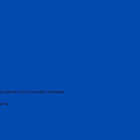
o indicato con le istruzioni necessarie.
ite la
Login Spaggiari