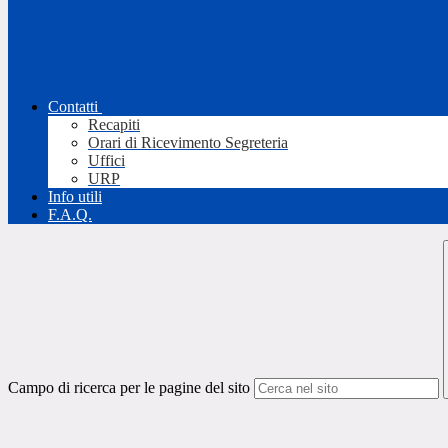
Contatti
Recapiti
Orari di Ricevimento Segreteria
Uffici
URP
Info utili
F.A.Q.
Campo di ricerca per le pagine del sito