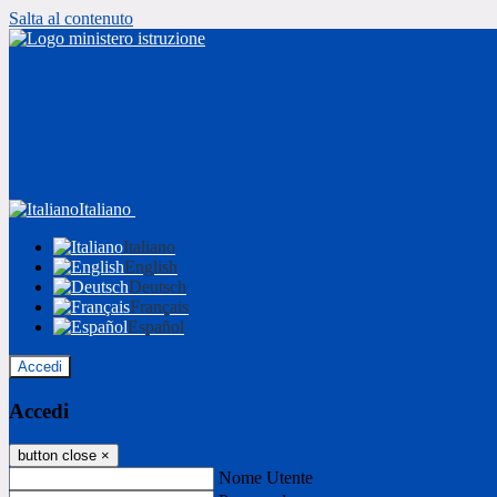
Salta al contenuto
Italiano
Italiano
English
Deutsch
Français
Español
Accedi
Accedi
button close
×
Nome Utente