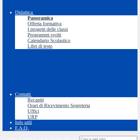
Didattica
Panoramica
Offerta formativa
I progetti delle classi
Programmi svolti
Calendario Scolastico
Libri di testo
Contatti
Recapiti
Orari di Ricevimento Segreteria
Uffici
URP
Info utili
F.A.Q.
Campo di ricerca per le pagine del sito