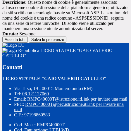
Descrizione:
Questo nome di cookie è generalmente associato
all'uso come cookie di sessione della piattaforma generico, utilizzato
da siti scritti con tecnologie basate su Microsoft ASP. La struttura del
nome del cookie è una radice comune - ASPSESSIONID, seguita
da una serie di lettere univoche. Di solito viene utilizzato per
mantenere una sessione utente anonimizzata dal server.
Durata:
Sessione
Accetta tutti
Salva le preferenze
LICEO STATALE "GAIO VALERIO
CATULLO"
Contatti
LICEO STATALE "GAIO VALERIO CATULLO"
Via Tirso, 19 - 00015 Monterotondo (RM)
Tel:
06 121127060
Email:
RMPC40000T@istruzione.it
Link per inviare una mail
PEC:
RMPC40000T@pec.istruzione.it
Link per inviare una
mail
C.F.: 97198860583
Cod. Mecc: RMPC40000T
Cod. Fatturazione: UFBLWD