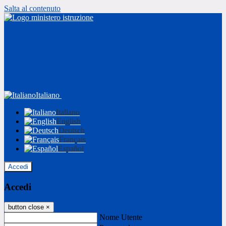
Salta al contenuto
Italiano
Italiano
English
Deutsch
Français
Español
Accedi
Accedi
button close
×
Nome Utente