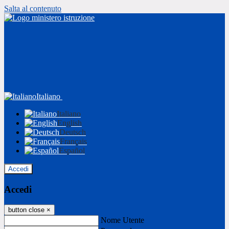
Salta al contenuto
Italiano
Italiano
English
Deutsch
Français
Español
Accedi
Accedi
button close
×
Nome Utente