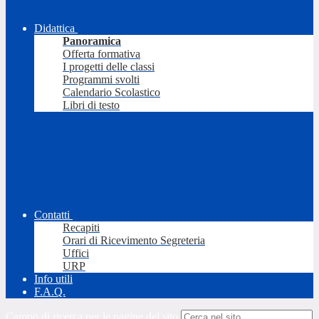
Didattica
Panoramica
Offerta formativa
I progetti delle classi
Programmi svolti
Calendario Scolastico
Libri di testo
Contatti
Recapiti
Orari di Ricevimento Segreteria
Uffici
URP
Info utili
F.A.Q.
Campo di ricerca per le pagine del sito