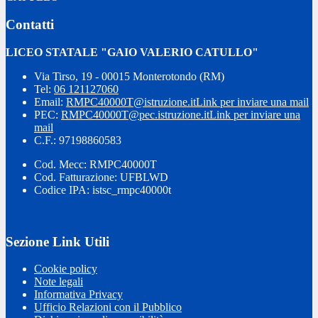
Contatti
LICEO STATALE "GAIO VALERIO CATULLO"
Via Tirso, 19 - 00015 Monterotondo (RM)
Tel:
06 121127060
Email:
RMPC40000T@istruzione.it
Link per inviare una mail
PEC:
RMPC40000T@pec.istruzione.it
Link per inviare una
mail
C.F.: 97198860583
Cod. Mecc: RMPC40000T
Cod. Fatturazione: UFBLWD
Codice IPA: istsc_rmpc40000t
Sezione Link Utili
Cookie policy
Note legali
Informativa Privacy
Ufficio Relazioni con il Pubblico