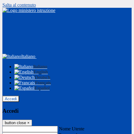
Salta al contenuto
Italiano
Italiano
English
Deutsch
Français
Español
Accedi
Accedi
button close
×
Nome Utente