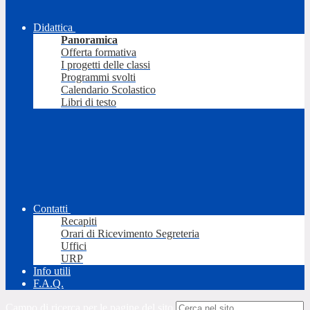
Didattica
Panoramica
Offerta formativa
I progetti delle classi
Programmi svolti
Calendario Scolastico
Libri di testo
Contatti
Recapiti
Orari di Ricevimento Segreteria
Uffici
URP
Info utili
F.A.Q.
Campo di ricerca per le pagine del sito