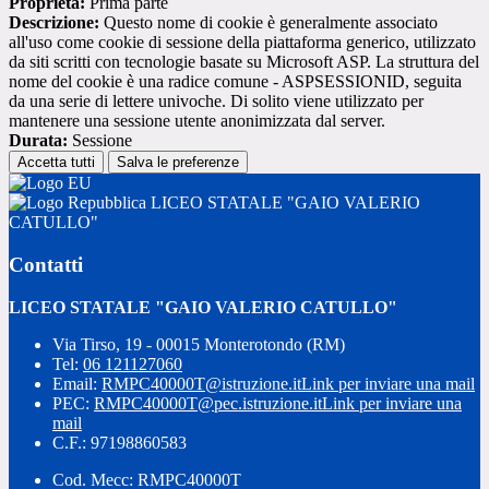
Proprieta:
Prima parte
Descrizione:
Questo nome di cookie è generalmente associato
all'uso come cookie di sessione della piattaforma generico, utilizzato
da siti scritti con tecnologie basate su Microsoft ASP. La struttura del
nome del cookie è una radice comune - ASPSESSIONID, seguita
da una serie di lettere univoche. Di solito viene utilizzato per
mantenere una sessione utente anonimizzata dal server.
Durata:
Sessione
Accetta tutti
Salva le preferenze
LICEO STATALE "GAIO VALERIO
CATULLO"
Contatti
LICEO STATALE "GAIO VALERIO CATULLO"
Via Tirso, 19 - 00015 Monterotondo (RM)
Tel:
06 121127060
Email:
RMPC40000T@istruzione.it
Link per inviare una mail
PEC:
RMPC40000T@pec.istruzione.it
Link per inviare una
mail
C.F.: 97198860583
Cod. Mecc: RMPC40000T