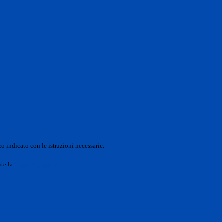
o indicato con le istruzioni necessarie.
ite la
Login Spaggiari