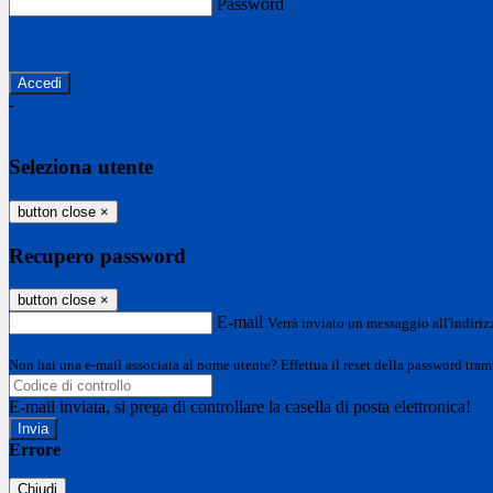
Password
Password dimenticata?
-
Entra con SPID
Entra con CIE
Seleziona utente
button close
×
Recupero password
button close
×
E-mail
Verrà inviato un messaggio all'indirizz
Non hai una e-mail associata al nome utente? Effettua il reset della password tram
E-mail inviata, si prega di controllare la casella di posta elettronica!
Errore
Chiudi