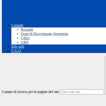
Contatti
Recapiti
Orari di Ricevimento Segreteria
Uffici
URP
Info utili
F.A.Q.
Campo di ricerca per le pagine del sito