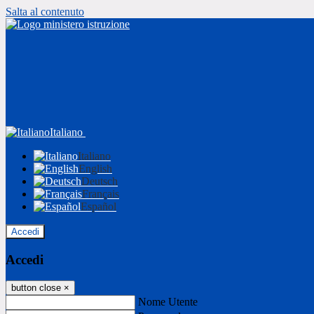
Salta al contenuto
Italiano
Italiano
English
Deutsch
Français
Español
Accedi
Accedi
button close
×
Nome Utente