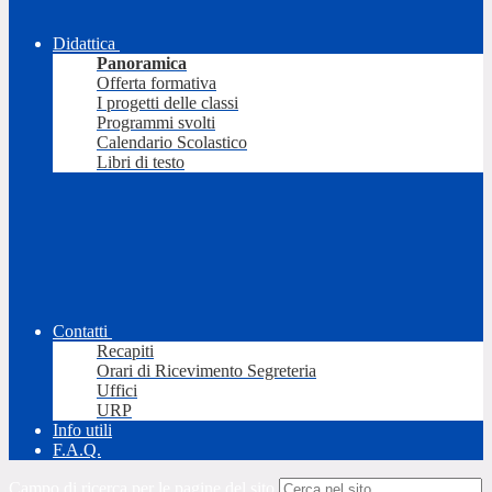
Didattica
Panoramica
Offerta formativa
I progetti delle classi
Programmi svolti
Calendario Scolastico
Libri di testo
Contatti
Recapiti
Orari di Ricevimento Segreteria
Uffici
URP
Info utili
F.A.Q.
Campo di ricerca per le pagine del sito