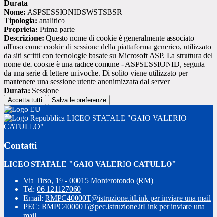
Durata
Nome:
ASPSESSIONIDSWSTSBSR
Tipologia:
analitico
Proprieta:
Prima parte
Descrizione:
Questo nome di cookie è generalmente associato
all'uso come cookie di sessione della piattaforma generico, utilizzato
da siti scritti con tecnologie basate su Microsoft ASP. La struttura del
nome del cookie è una radice comune - ASPSESSIONID, seguita
da una serie di lettere univoche. Di solito viene utilizzato per
mantenere una sessione utente anonimizzata dal server.
Durata:
Sessione
Accetta tutti
Salva le preferenze
LICEO STATALE "GAIO VALERIO
CATULLO"
Contatti
LICEO STATALE "GAIO VALERIO CATULLO"
Via Tirso, 19 - 00015 Monterotondo (RM)
Tel:
06 121127060
Email:
RMPC40000T@istruzione.it
Link per inviare una mail
PEC:
RMPC40000T@pec.istruzione.it
Link per inviare una
mail