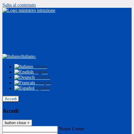
Salta al contenuto
Italiano
Italiano
English
Deutsch
Français
Español
Accedi
Accedi
button close
×
Nome Utente