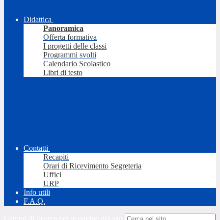
Didattica
Panoramica
Offerta formativa
I progetti delle classi
Programmi svolti
Calendario Scolastico
Libri di testo
Contatti
Recapiti
Orari di Ricevimento Segreteria
Uffici
URP
Info utili
F.A.Q.
Campo di ricerca per le pagine del sito