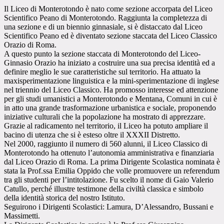
Il Liceo di Monterotondo è nato come sezione accorpata del Liceo
Scientifico Peano di
Monterotondo. Raggiunta la completezza di
una sezione e di un biennio ginnasiale, si è distaccato dal
Liceo
Scientifico Peano ed è diventato sezione staccata del Liceo Classico
Orazio di Roma.
A questo punto la sezione staccata di Monterotondo del Liceo-
Ginnasio Orazio ha iniziato a costruire
una sua precisa identità ed a
definire meglio le sue caratteristiche sul territorio. Ha attuato la
maxisperimentazione
linguistica e la mini-sperimentazione di inglese
nel triennio del Liceo Classico. Ha
promosso interesse ed attenzione
per gli studi umanistici a Monterotondo e Mentana, Comuni in cui è
in atto una grande trasformazione urbanistica e sociale, proponendo
iniziative culturali che la
popolazione ha mostrato di apprezzare.
Grazie al radicamento nel territorio, il Liceo ha potuto ampliare
il
bacino di utenza che si è esteso oltre il XXXII Distretto.
Nel 2000, raggiunto il numero di 560 alunni, il Liceo Classico di
Monterotondo ha ottenuto
l’autonomia amministrativa e finanziaria
dal Liceo Orazio di Roma. La prima Dirigente Scolastica nominata
è
stata la Prof.ssa Emilia Oppido che
volle promuovere un referendum
tra gli studenti per l’intitolazione. Fu scelto il nome di Gaio Valerio
Catullo, perché illustre testimone della civiltà classica e simbolo
della identità storica del nostro Istituto.
Seguirono
i Dirigenti Scolastici: Lamura, D’Alessandro, Bussani e
Massimetti.