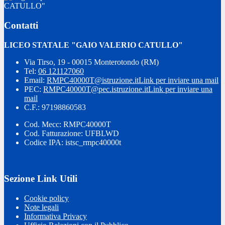
CATULLO"
Contatti
LICEO STATALE "GAIO VALERIO CATULLO"
Via Tirso, 19 - 00015 Monterotondo (RM)
Tel:
06 121127060
Email:
RMPC40000T@istruzione.it
Link per inviare una mail
PEC:
RMPC40000T@pec.istruzione.it
Link per inviare una
mail
C.F.: 97198860583
Cod. Mecc: RMPC40000T
Cod. Fatturazione: UFBLWD
Codice IPA: istsc_rmpc40000t
Sezione Link Utili
Cookie policy
Note legali
Informativa Privacy