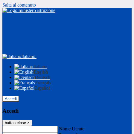
Salta al contenuto
Italiano
Italiano
English
Deutsch
Français
Español
Accedi
Accedi
button close
×
Nome Utente