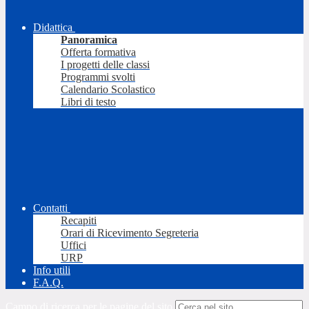
Didattica
Panoramica
Offerta formativa
I progetti delle classi
Programmi svolti
Calendario Scolastico
Libri di testo
Contatti
Recapiti
Orari di Ricevimento Segreteria
Uffici
URP
Info utili
F.A.Q.
Campo di ricerca per le pagine del sito