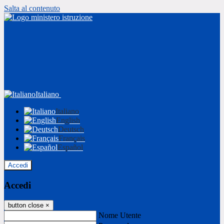
Salta al contenuto
Italiano
Italiano
English
Deutsch
Français
Español
Accedi
Accedi
button close
×
Nome Utente