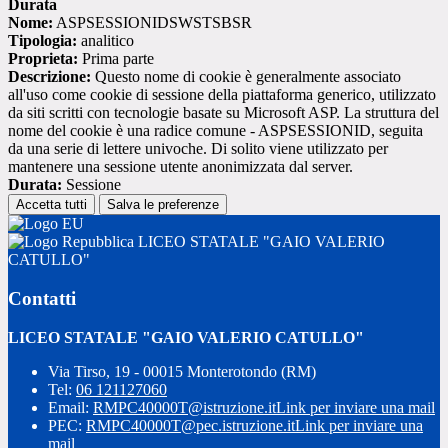
Durata
Nome:
ASPSESSIONIDSWSTSBSR
Tipologia:
analitico
Proprieta:
Prima parte
Descrizione:
Questo nome di cookie è generalmente associato
all'uso come cookie di sessione della piattaforma generico, utilizzato
da siti scritti con tecnologie basate su Microsoft ASP. La struttura del
nome del cookie è una radice comune - ASPSESSIONID, seguita
da una serie di lettere univoche. Di solito viene utilizzato per
mantenere una sessione utente anonimizzata dal server.
Durata:
Sessione
Accetta tutti
Salva le preferenze
LICEO STATALE "GAIO VALERIO
CATULLO"
Contatti
LICEO STATALE "GAIO VALERIO CATULLO"
Via Tirso, 19 - 00015 Monterotondo (RM)
Tel:
06 121127060
Email:
RMPC40000T@istruzione.it
Link per inviare una mail
PEC:
RMPC40000T@pec.istruzione.it
Link per inviare una
mail