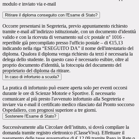
modulo e inviato via e-mail
Ritirare il diploma conseguito con l'Esame di Stato?
Occorre presentarsi in Segreteria, previo appuntamento richiesto
tramite e-mail all’indirizzo istituzionale, con un documento d'identità
valido e con la ricevuta di versamento sul c/c postale n° 1016 -
reperibile già precompilato presso l'ufficio postale – di €15,13
indicando nella riga “ESEGUITO DA” il nome dell'intestatario del
diploma. Qualora il diploma venga richiesto da terzi è necessaria la
delega dello studente. In questo caso è necessario esibire, oltre al
proprio documento d'identità, la fotocopia del documento del
proprietario del diploma da ritirare.
In caso di infortunio a scuola?
La pratica di infortunio può essere aperta solo per eventi occorsi
durante le ore di Scienze Motorie e Sportive. È necessario
comunicare al più presto l'avvenuto infortunio alla Segreteria e
inviare via e-mail il certificato medico rilasciato dal Pronto soccorso
Ospedaliero, con prognosi superiore a tre giorni.
Sostenere l'Esame di Stato?
Successivamente alla Circolare dell’istituto, si dovrà compilare la
domanda tramite registro elettronico (ClasseViva). Effettuare il
pagamento delle tasse governative di € 12,09 tramite Pago in Rete o