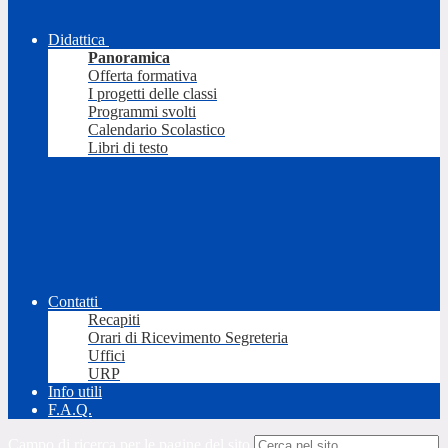
Didattica
Panoramica
Offerta formativa
I progetti delle classi
Programmi svolti
Calendario Scolastico
Libri di testo
Contatti
Recapiti
Orari di Ricevimento Segreteria
Uffici
URP
Info utili
F.A.Q.
Campo di ricerca per le pagine del sito