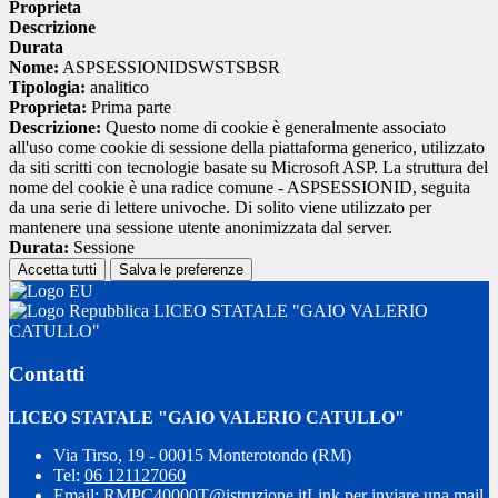
Proprieta
Descrizione
Durata
Nome:
ASPSESSIONIDSWSTSBSR
Tipologia:
analitico
Proprieta:
Prima parte
Descrizione:
Questo nome di cookie è generalmente associato
all'uso come cookie di sessione della piattaforma generico, utilizzato
da siti scritti con tecnologie basate su Microsoft ASP. La struttura del
nome del cookie è una radice comune - ASPSESSIONID, seguita
da una serie di lettere univoche. Di solito viene utilizzato per
mantenere una sessione utente anonimizzata dal server.
Durata:
Sessione
Accetta tutti
Salva le preferenze
LICEO STATALE "GAIO VALERIO
CATULLO"
Contatti
LICEO STATALE "GAIO VALERIO CATULLO"
Via Tirso, 19 - 00015 Monterotondo (RM)
Tel:
06 121127060
Email:
RMPC40000T@istruzione.it
Link per inviare una mail