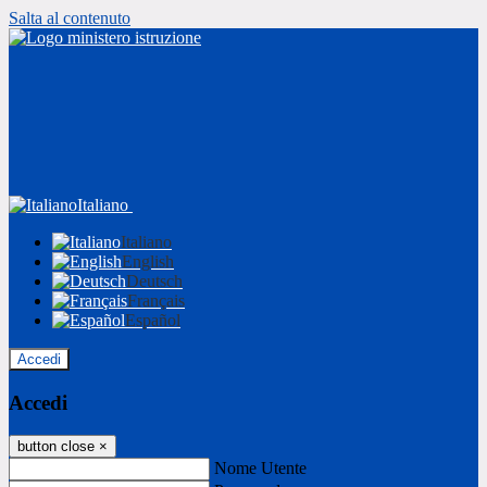
Salta al contenuto
Italiano
Italiano
English
Deutsch
Français
Español
Accedi
Accedi
button close
×
Nome Utente