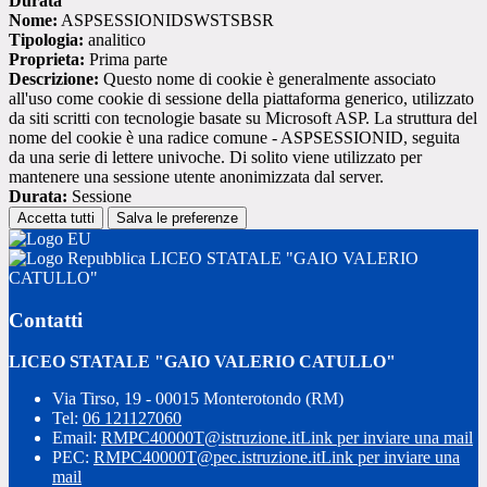
Durata
Nome:
ASPSESSIONIDSWSTSBSR
Tipologia:
analitico
Proprieta:
Prima parte
Descrizione:
Questo nome di cookie è generalmente associato
all'uso come cookie di sessione della piattaforma generico, utilizzato
da siti scritti con tecnologie basate su Microsoft ASP. La struttura del
nome del cookie è una radice comune - ASPSESSIONID, seguita
da una serie di lettere univoche. Di solito viene utilizzato per
mantenere una sessione utente anonimizzata dal server.
Durata:
Sessione
Accetta tutti
Salva le preferenze
LICEO STATALE "GAIO VALERIO
CATULLO"
Contatti
LICEO STATALE "GAIO VALERIO CATULLO"
Via Tirso, 19 - 00015 Monterotondo (RM)
Tel:
06 121127060
Email:
RMPC40000T@istruzione.it
Link per inviare una mail
PEC:
RMPC40000T@pec.istruzione.it
Link per inviare una
mail