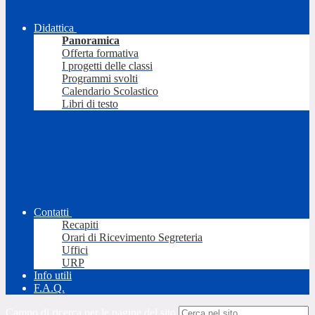
Didattica
Panoramica
Offerta formativa
I progetti delle classi
Programmi svolti
Calendario Scolastico
Libri di testo
Contatti
Recapiti
Orari di Ricevimento Segreteria
Uffici
URP
Info utili
F.A.Q.
Campo di ricerca per le pagine del sito