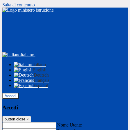
Salta al contenuto
Italiano
Italiano
English
Deutsch
Français
Español
Accedi
Accedi
button close
×
Nome Utente