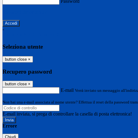
Password
Password dimenticata?
-
Entra con SPID
Entra con CIE
Seleziona utente
button close
×
Recupero password
button close
×
E-mail
Verrà inviato un messaggio all'indirizz
Non hai una e-mail associata al nome utente? Effettua il reset della password tram
E-mail inviata, si prega di controllare la casella di posta elettronica!
Errore
Chiudi