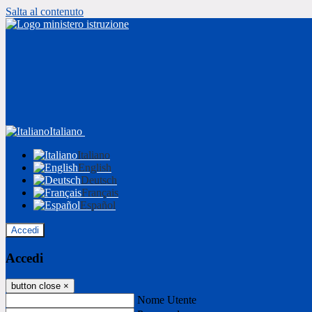
Salta al contenuto
Italiano
Italiano
English
Deutsch
Français
Español
Accedi
Accedi
button close
×
Nome Utente