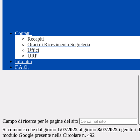
Contatti
Recapiti
Orari di Ricevimento Segreteria
Uffici
URP
Info utili
F.A.Q.
Campo di ricerca per le pagine del sito
Si comunica che
dal giorno
1/07/2025
al giorno
8/07/2025
i genitori 
modulo Google presente nella Circolare n. 492