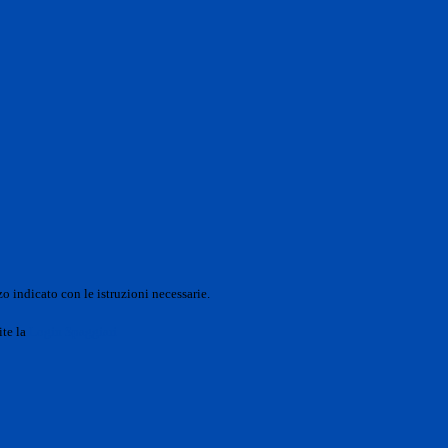
o indicato con le istruzioni necessarie.
ite la
Login Spaggiari