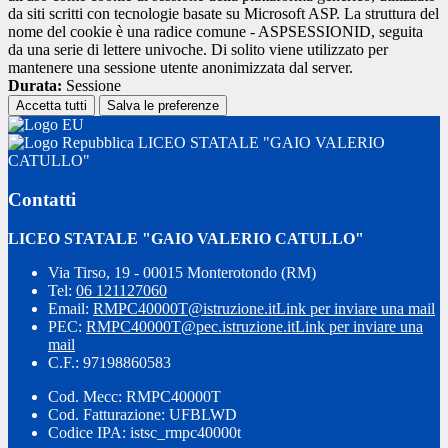
da siti scritti con tecnologie basate su Microsoft ASP. La struttura del
nome del cookie è una radice comune - ASPSESSIONID, seguita
da una serie di lettere univoche. Di solito viene utilizzato per
mantenere una sessione utente anonimizzata dal server.
Durata:
Sessione
Accetta tutti
Salva le preferenze
LICEO STATALE "GAIO VALERIO
CATULLO"
Contatti
LICEO STATALE "GAIO VALERIO CATULLO"
Via Tirso, 19 - 00015 Monterotondo (RM)
Tel:
06 121127060
Email:
RMPC40000T@istruzione.it
Link per inviare una mail
PEC:
RMPC40000T@pec.istruzione.it
Link per inviare una
mail
C.F.: 97198860583
Cod. Mecc: RMPC40000T
Cod. Fatturazione: UFBLWD
Codice IPA: istsc_rmpc40000t