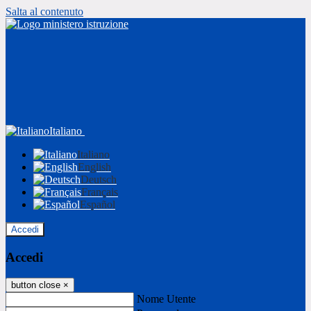
Salta al contenuto
Italiano
Italiano
English
Deutsch
Français
Español
Accedi
Accedi
button close
×
Nome Utente