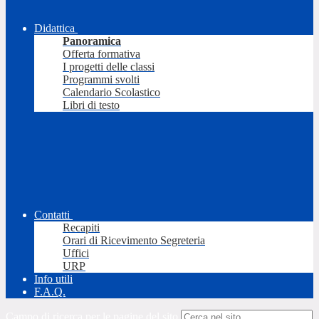
Didattica
Panoramica
Offerta formativa
I progetti delle classi
Programmi svolti
Calendario Scolastico
Libri di testo
Contatti
Recapiti
Orari di Ricevimento Segreteria
Uffici
URP
Info utili
F.A.Q.
Campo di ricerca per le pagine del sito