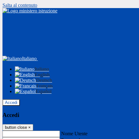
Salta al contenuto
Italiano
Italiano
English
Deutsch
Français
Español
Accedi
Accedi
button close
×
Nome Utente