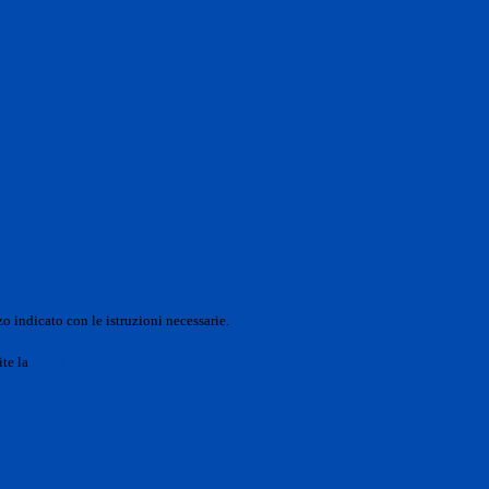
o indicato con le istruzioni necessarie.
ite la
Login Spaggiari