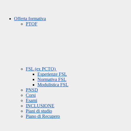
Offerta formativa
PTOF
FSL (ex PCTO)
Esperienze FSL
Normativa FSL
Modulistica FSL
PNSD
Corsi
Esami
INCLUSIONE
Piani di studio
Piano di Recupero