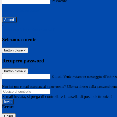
Password
Password dimenticata?
-
Entra con SPID
Entra con CIE
Seleziona utente
button close
×
Recupero password
button close
×
E-mail
Verrà inviato un messaggio all'indirizz
Non hai una e-mail associata al nome utente? Effettua il reset della password tram
E-mail inviata, si prega di controllare la casella di posta elettronica!
Errore
Chiudi