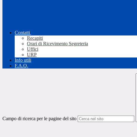
Contatti
Recapiti
Orari di Ricevimento Segreteria
Uffici
URP
Info utili
F.A.Q.
Campo di ricerca per le pagine del sito