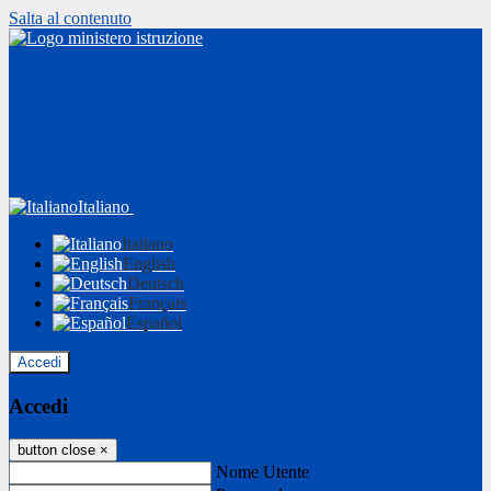
Salta al contenuto
Italiano
Italiano
English
Deutsch
Français
Español
Accedi
Accedi
button close
×
Nome Utente