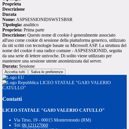
Proprieta
Descrizione
Durata
Nome:
ASPSESSIONIDSWSTSBSR
Tipologia:
analitico
Proprieta:
Prima parte
Descrizione:
Questo nome di cookie è generalmente associato
all'uso come cookie di sessione della piattaforma generico, utilizzato
da siti scritti con tecnologie basate su Microsoft ASP. La struttura del
nome del cookie è una radice comune - ASPSESSIONID, seguita
da una serie di lettere univoche. Di solito viene utilizzato per
mantenere una sessione utente anonimizzata dal server.
Durata:
Sessione
Accetta tutti
Salva le preferenze
LICEO STATALE "GAIO VALERIO
CATULLO"
Contatti
LICEO STATALE "GAIO VALERIO CATULLO"
Via Tirso, 19 - 00015 Monterotondo (RM)
Tel:
06 121127060