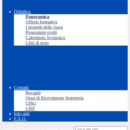
Didattica
Panoramica
Offerta formativa
I progetti delle classi
Programmi svolti
Calendario Scolastico
Libri di testo
Contatti
Recapiti
Orari di Ricevimento Segreteria
Uffici
URP
Info utili
F.A.Q.
Campo di ricerca per le pagine del sito