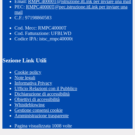
Email:
RMPC40000T@istruzione.it
Link per inviare una mail
PEC:
RMPC40000T@pec.istruzione.it
Link per inviare una
mail
C.F.: 97198860583
Cod. Mecc: RMPC40000T
Cod. Fatturazione: UFBLWD
Codice IPA: istsc_rmpc40000t
Sezione Link Utili
Cookie policy
Note legali
Informativa Privacy
Ufficio Relazioni con il Pubblico
Dichiarazione di accessibilità
Obiettivi di accessibilità
Whistleblowing
Gestione consensi cookie
Amministrazione trasparente
Pagina visualizzata
1008
volte