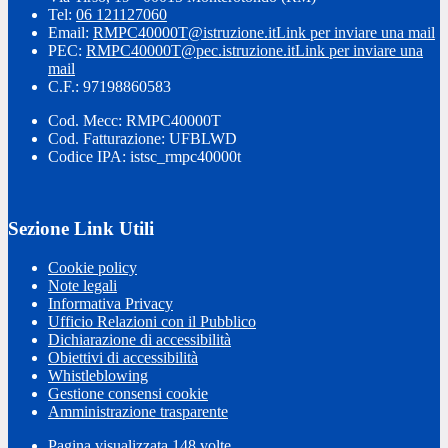
Tel:
06 121127060
Email:
RMPC40000T@istruzione.it
Link per inviare una mail
PEC:
RMPC40000T@pec.istruzione.it
Link per inviare una
mail
C.F.: 97198860583
Cod. Mecc: RMPC40000T
Cod. Fatturazione: UFBLWD
Codice IPA: istsc_rmpc40000t
Sezione Link Utili
Cookie policy
Note legali
Informativa Privacy
Ufficio Relazioni con il Pubblico
Dichiarazione di accessibilità
Obiettivi di accessibilità
Whistleblowing
Gestione consensi cookie
Amministrazione trasparente
Pagina visualizzata
148
volte