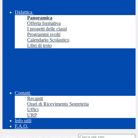
Didattica
Panoramica
Offerta formativa
I progetti delle classi
Programmi svolti
Calendario Scolastico
Libri di testo
Contatti
Recapiti
Orari di Ricevimento Segreteria
Uffici
URP
Info utili
F.A.Q.
Campo di ricerca per le pagine del sito