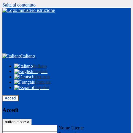
Salta al contenuto
Italiano
Italiano
English
Deutsch
Français
Español
Accedi
Accedi
button close
×
Nome Utente