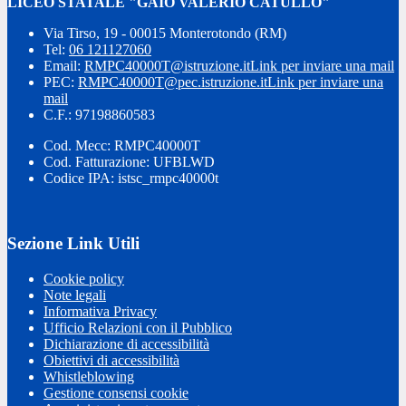
LICEO STATALE "GAIO VALERIO CATULLO"
Via Tirso, 19 - 00015 Monterotondo (RM)
Tel:
06 121127060
Email:
RMPC40000T@istruzione.it
Link per inviare una mail
PEC:
RMPC40000T@pec.istruzione.it
Link per inviare una
mail
C.F.: 97198860583
Cod. Mecc: RMPC40000T
Cod. Fatturazione: UFBLWD
Codice IPA: istsc_rmpc40000t
Sezione Link Utili
Cookie policy
Note legali
Informativa Privacy
Ufficio Relazioni con il Pubblico
Dichiarazione di accessibilità
Obiettivi di accessibilità
Whistleblowing
Gestione consensi cookie