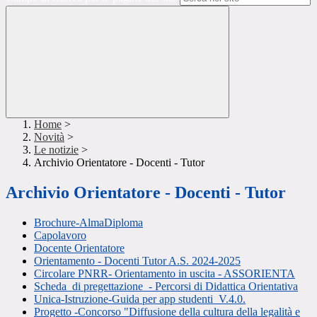
Home
>
Novità
>
Le notizie
>
Archivio Orientatore - Docenti - Tutor
Archivio Orientatore - Docenti - Tutor
Brochure-AlmaDiploma
Capolavoro
Docente Orientatore
Orientamento - Docenti Tutor A.S. 2024-2025
Circolare PNRR- Orientamento in uscita - ASSORIENTA
Scheda di pregettazione - Percorsi di Didattica Orientativa
Unica-Istruzione-Guida per app studenti_V.4.0.
Progetto -Concorso "Diffusione della cultura della legalità e