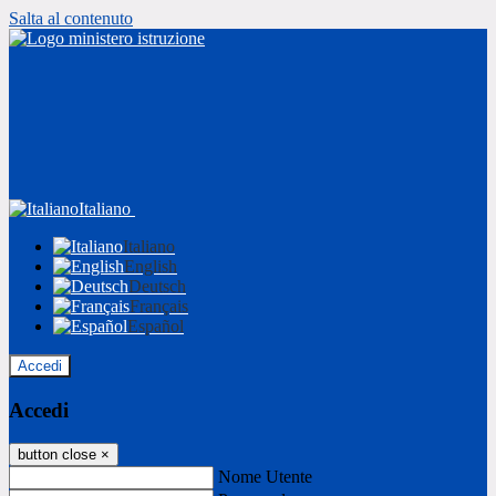
Salta al contenuto
Italiano
Italiano
English
Deutsch
Français
Español
Accedi
Accedi
button close
×
Nome Utente