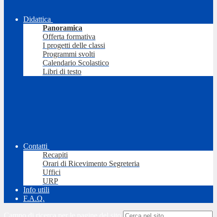
Didattica
Panoramica
Offerta formativa
I progetti delle classi
Programmi svolti
Calendario Scolastico
Libri di testo
Contatti
Recapiti
Orari di Ricevimento Segreteria
Uffici
URP
Info utili
F.A.Q.
Campo di ricerca per le pagine del sito