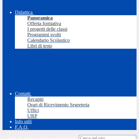
Didattica
Panoramica
Offerta formativa
I progetti delle classi
Programmi svolti
Calendario Scolastico
Libri di testo
Contatti
Recapiti
Orari di Ricevimento Segreteria
Uffici
URP
Info utili
F.A.Q.
Campo di ricerca per le pagine del sito