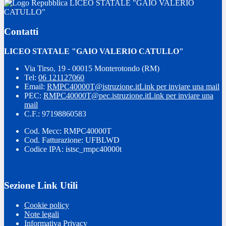
LICEO STATALE "GAIO VALERIO
CATULLO"
Contatti
LICEO STATALE "GAIO VALERIO CATULLO"
Via Tirso, 19 - 00015 Monterotondo (RM)
Tel:
06 121127060
Email:
RMPC40000T@istruzione.it
Link per inviare una mail
PEC:
RMPC40000T@pec.istruzione.it
Link per inviare una
mail
C.F.: 97198860583
Cod. Mecc: RMPC40000T
Cod. Fatturazione: UFBLWD
Codice IPA: istsc_rmpc40000t
Sezione Link Utili
Cookie policy
Note legali
Informativa Privacy