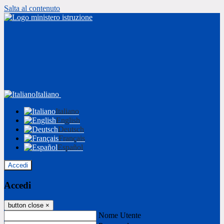
Salta al contenuto
Italiano
Italiano
English
Deutsch
Français
Español
Accedi
Accedi
button close
×
Nome Utente