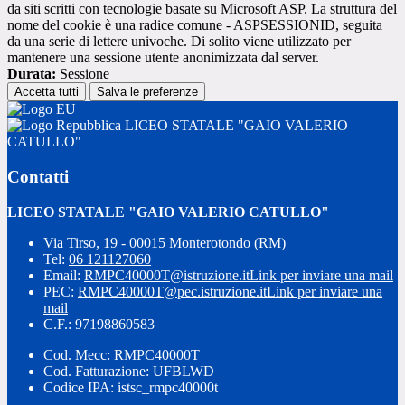
da siti scritti con tecnologie basate su Microsoft ASP. La struttura del
nome del cookie è una radice comune - ASPSESSIONID, seguita
da una serie di lettere univoche. Di solito viene utilizzato per
mantenere una sessione utente anonimizzata dal server.
Durata:
Sessione
Accetta tutti
Salva le preferenze
LICEO STATALE "GAIO VALERIO
CATULLO"
Contatti
LICEO STATALE "GAIO VALERIO CATULLO"
Via Tirso, 19 - 00015 Monterotondo (RM)
Tel:
06 121127060
Email:
RMPC40000T@istruzione.it
Link per inviare una mail
PEC:
RMPC40000T@pec.istruzione.it
Link per inviare una
mail
C.F.: 97198860583
Cod. Mecc: RMPC40000T
Cod. Fatturazione: UFBLWD
Codice IPA: istsc_rmpc40000t