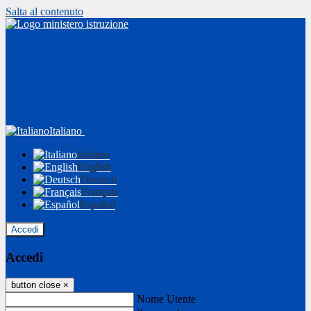
Salta al contenuto
Italiano
Italiano
English
Deutsch
Français
Español
Accedi
Accedi
button close
×
Nome Utente