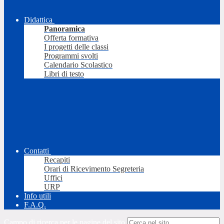
Didattica
Panoramica
Offerta formativa
I progetti delle classi
Programmi svolti
Calendario Scolastico
Libri di testo
Contatti
Recapiti
Orari di Ricevimento Segreteria
Uffici
URP
Info utili
F.A.Q.
Campo di ricerca per le pagine del sito