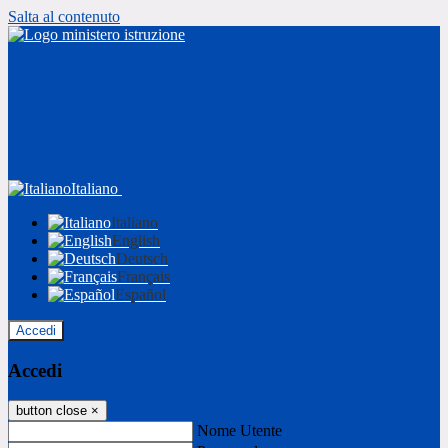
Salta al contenuto
Italiano
Italiano
English
Deutsch
Français
Español
Accedi
Accedi
button close
×
Nome Utente