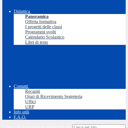
Didattica
Panoramica
Offerta formativa
I progetti delle classi
Programmi svolti
Calendario Scolastico
Libri di testo
Contatti
Recapiti
Orari di Ricevimento Segreteria
Uffici
URP
Info utili
F.A.Q.
Campo di ricerca per le pagine del sito