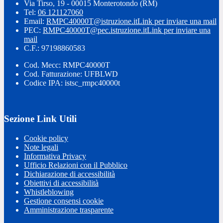
Via Tirso, 19 - 00015 Monterotondo (RM)
Tel:
06 121127060
Email:
RMPC40000T@istruzione.it
Link per inviare una mail
PEC:
RMPC40000T@pec.istruzione.it
Link per inviare una
mail
C.F.: 97198860583
Cod. Mecc: RMPC40000T
Cod. Fatturazione: UFBLWD
Codice IPA: istsc_rmpc40000t
Sezione Link Utili
Cookie policy
Note legali
Informativa Privacy
Ufficio Relazioni con il Pubblico
Dichiarazione di accessibilità
Obiettivi di accessibilità
Whistleblowing
Gestione consensi cookie
Amministrazione trasparente