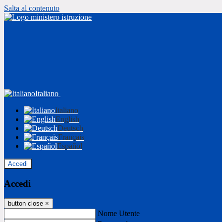
Salta al contenuto
Italiano
Italiano
English
Deutsch
Français
Español
Accedi
Accedi
button close
×
Nome Utente