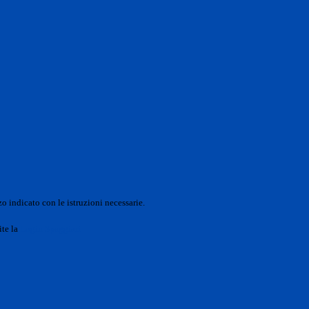
o indicato con le istruzioni necessarie.
ite la
Login Spaggiari