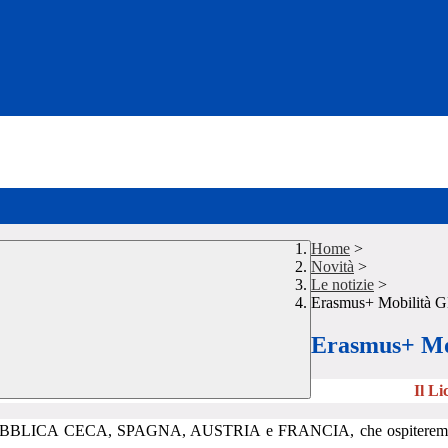
Home
>
Novità
>
Le notizie
>
Erasmus+ Mobilità 
Erasmus+ Mo
Il Li
 REPUBBLICA CECA, SPAGNA, AUSTRIA e FRANCIA, che ospiteremo nel