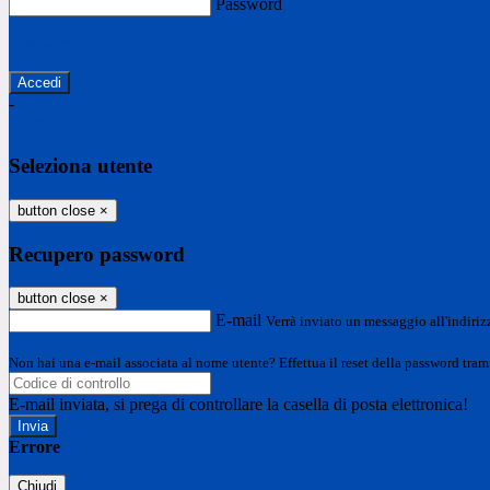
Password
Password dimenticata?
-
Entra con SPID
Entra con CIE
Seleziona utente
button close
×
Recupero password
button close
×
E-mail
Verrà inviato un messaggio all'indirizz
Non hai una e-mail associata al nome utente? Effettua il reset della password tram
E-mail inviata, si prega di controllare la casella di posta elettronica!
Errore
Chiudi