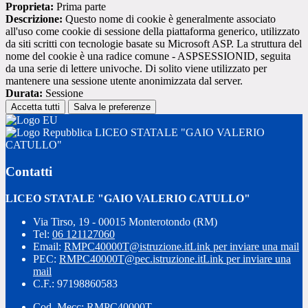
Proprieta:
Prima parte
Descrizione:
Questo nome di cookie è generalmente associato
all'uso come cookie di sessione della piattaforma generico, utilizzato
da siti scritti con tecnologie basate su Microsoft ASP. La struttura del
nome del cookie è una radice comune - ASPSESSIONID, seguita
da una serie di lettere univoche. Di solito viene utilizzato per
mantenere una sessione utente anonimizzata dal server.
Durata:
Sessione
Accetta tutti
Salva le preferenze
LICEO STATALE "GAIO VALERIO
CATULLO"
Contatti
LICEO STATALE "GAIO VALERIO CATULLO"
Via Tirso, 19 - 00015 Monterotondo (RM)
Tel:
06 121127060
Email:
RMPC40000T@istruzione.it
Link per inviare una mail
PEC:
RMPC40000T@pec.istruzione.it
Link per inviare una
mail
C.F.: 97198860583
Cod. Mecc: RMPC40000T