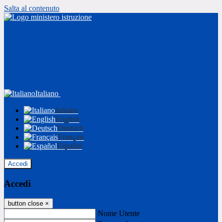
Salta al contenuto
Italiano
Italiano
English
Deutsch
Français
Español
Accedi
Accedi
button close
×
Nome Utente