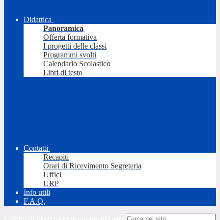
Didattica
Panoramica
Offerta formativa
I progetti delle classi
Programmi svolti
Calendario Scolastico
Libri di testo
Contatti
Recapiti
Orari di Ricevimento Segreteria
Uffici
URP
Info utili
F.A.Q.
Campo di ricerca per le pagine del sito