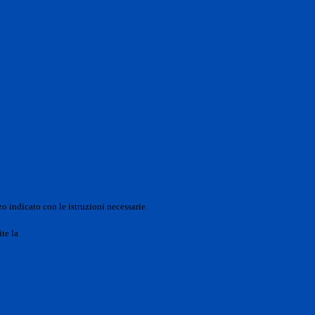
o indicato con le istruzioni necessarie.
ite la
Login Spaggiari