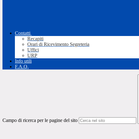
Contatti
Recapiti
Orari di Ricevimento Segreteria
Uffici
URP
Info utili
F.A.Q.
Campo di ricerca per le pagine del sito