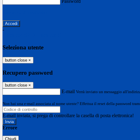
Password
Password dimenticata?
-
Entra con SPID
Entra con CIE
Seleziona utente
button close
×
Recupero password
button close
×
E-mail
Verrà inviato un messaggio all'indirizz
Non hai una e-mail associata al nome utente? Effettua il reset della password tram
E-mail inviata, si prega di controllare la casella di posta elettronica!
Errore
Chiudi