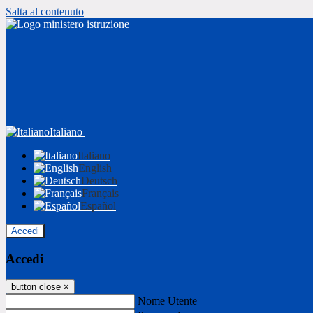
Salta al contenuto
Italiano
Italiano
English
Deutsch
Français
Español
Accedi
Accedi
button close
×
Nome Utente