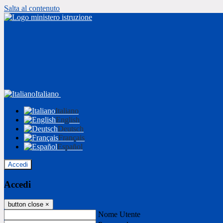
Salta al contenuto
Italiano
Italiano
English
Deutsch
Français
Español
Accedi
Accedi
button close
×
Nome Utente