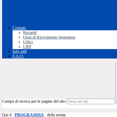
Contatti
Recapiti
Orari di Ricevimento Segreteria
Uffici
URP
Info utili
F.A.Q.
Campo di ricerca per le pagine del sito
Qui il
PROGRAMMA
della serata.