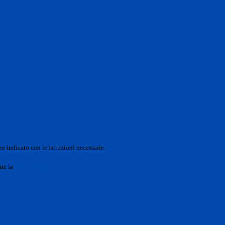
o indicato con le istruzioni necessarie.
ite la
Login Spaggiari