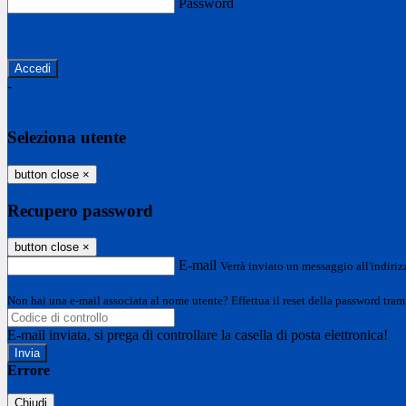
Password
Password dimenticata?
-
Entra con SPID
Entra con CIE
Seleziona utente
button close
×
Recupero password
button close
×
E-mail
Verrà inviato un messaggio all'indirizz
Non hai una e-mail associata al nome utente? Effettua il reset della password tram
E-mail inviata, si prega di controllare la casella di posta elettronica!
Errore
Chiudi