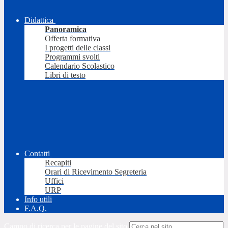
Didattica
Panoramica
Offerta formativa
I progetti delle classi
Programmi svolti
Calendario Scolastico
Libri di testo
Contatti
Recapiti
Orari di Ricevimento Segreteria
Uffici
URP
Info utili
F.A.Q.
Campo di ricerca per le pagine del sito