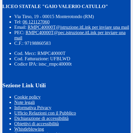
LICEO STATALE "GAIO VALERIO CATULLO"
Via Tirso, 19 - 00015 Monterotondo (RM)
Tel:
06 121127060
Email:
RMPC40000T@istruzione.it
Link per inviare una mail
PEC:
RMPC40000T@pec.istruzione.it
Link per inviare una
mail
C.F.: 97198860583
Cod. Mecc: RMPC40000T
Cod. Fatturazione: UFBLWD
Codice IPA: istsc_rmpc40000t
Sezione Link Utili
Cookie policy
Note legali
Informativa Privacy
Ufficio Relazioni con il Pubblico
Dichiarazione di accessibilità
Obiettivi di accessibilità
Whistleblowing