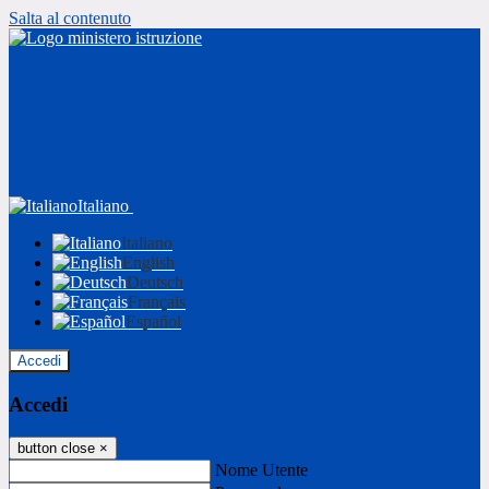
Salta al contenuto
Italiano
Italiano
English
Deutsch
Français
Español
Accedi
Accedi
button close
×
Nome Utente