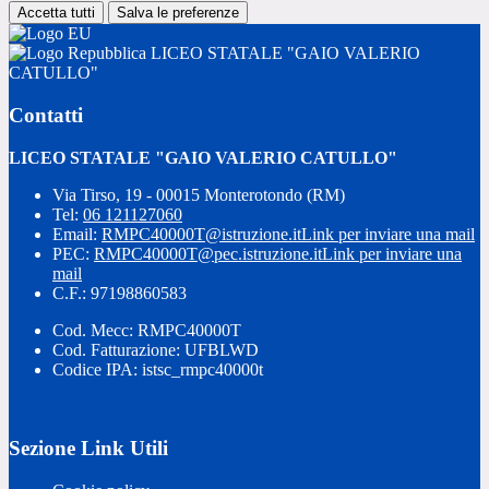
Accetta tutti
Salva le preferenze
LICEO STATALE "GAIO VALERIO
CATULLO"
Contatti
LICEO STATALE "GAIO VALERIO CATULLO"
Via Tirso, 19 - 00015 Monterotondo (RM)
Tel:
06 121127060
Email:
RMPC40000T@istruzione.it
Link per inviare una mail
PEC:
RMPC40000T@pec.istruzione.it
Link per inviare una
mail
C.F.: 97198860583
Cod. Mecc: RMPC40000T
Cod. Fatturazione: UFBLWD
Codice IPA: istsc_rmpc40000t
Sezione Link Utili