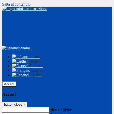
Salta al contenuto
Italiano
Italiano
English
Deutsch
Français
Español
Accedi
Accedi
button close
×
Nome Utente