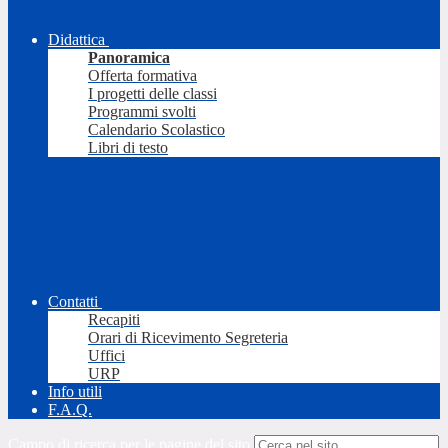
Didattica
Panoramica
Offerta formativa
I progetti delle classi
Programmi svolti
Calendario Scolastico
Libri di testo
Contatti
Recapiti
Orari di Ricevimento Segreteria
Uffici
URP
Info utili
F.A.Q.
Campo di ricerca per le pagine del sito