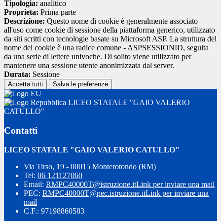
Tipologia:
analitico
Proprieta:
Prima parte
Descrizione:
Questo nome di cookie è generalmente associato
all'uso come cookie di sessione della piattaforma generico, utilizzato
da siti scritti con tecnologie basate su Microsoft ASP. La struttura del
nome del cookie è una radice comune - ASPSESSIONID, seguita
da una serie di lettere univoche. Di solito viene utilizzato per
mantenere una sessione utente anonimizzata dal server.
Durata:
Sessione
Accetta tutti
Salva le preferenze
LICEO STATALE "GAIO VALERIO
CATULLO"
Contatti
LICEO STATALE "GAIO VALERIO CATULLO"
Via Tirso, 19 - 00015 Monterotondo (RM)
Tel:
06 121127060
Email:
RMPC40000T@istruzione.it
Link per inviare una mail
PEC:
RMPC40000T@pec.istruzione.it
Link per inviare una
mail
C.F.: 97198860583