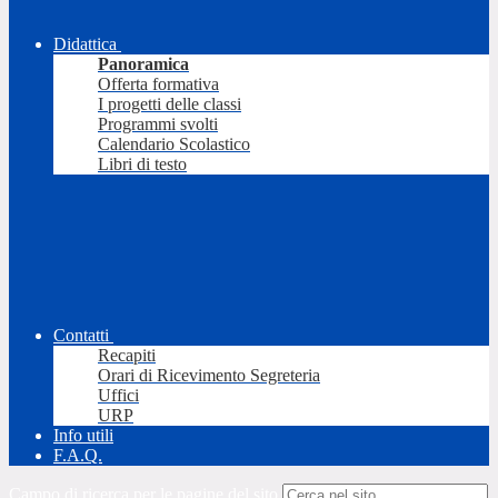
Didattica
Panoramica
Offerta formativa
I progetti delle classi
Programmi svolti
Calendario Scolastico
Libri di testo
Contatti
Recapiti
Orari di Ricevimento Segreteria
Uffici
URP
Info utili
F.A.Q.
Campo di ricerca per le pagine del sito