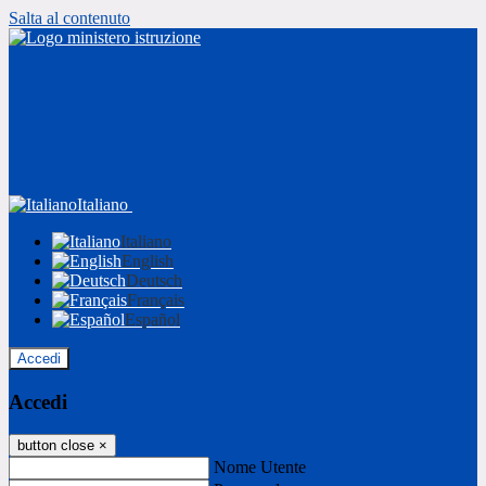
Salta al contenuto
Italiano
Italiano
English
Deutsch
Français
Español
Accedi
Accedi
button close
×
Nome Utente