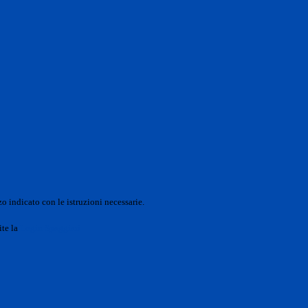
o indicato con le istruzioni necessarie.
ite la
Login Spaggiari