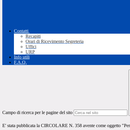
Contatti
Recapiti
Orari di Ricevimento Segreteria
Uffici
URP
Info utili
F.A.Q.
Campo di ricerca per le pagine del sito
E' stata pubblicata la CIRCOLARE N. 358 avente come oggetto "Periodi