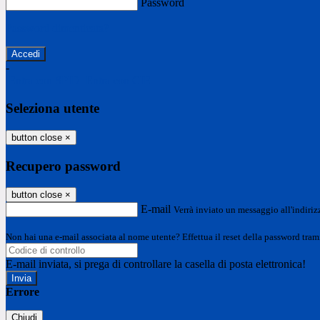
Password
Password dimenticata?
-
Entra con SPID
Entra con CIE
Seleziona utente
button close
×
Recupero password
button close
×
E-mail
Verrà inviato un messaggio all'indirizz
Non hai una e-mail associata al nome utente? Effettua il reset della password tram
E-mail inviata, si prega di controllare la casella di posta elettronica!
Errore
Chiudi