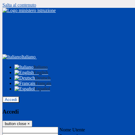
Salta al contenuto
Italiano
Italiano
English
Deutsch
Français
Español
Accedi
Accedi
button close
×
Nome Utente