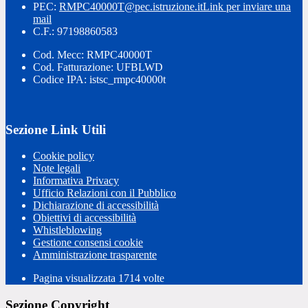
PEC:
RMPC40000T@pec.istruzione.it
Link per inviare una
mail
C.F.: 97198860583
Cod. Mecc: RMPC40000T
Cod. Fatturazione: UFBLWD
Codice IPA: istsc_rmpc40000t
Sezione Link Utili
Cookie policy
Note legali
Informativa Privacy
Ufficio Relazioni con il Pubblico
Dichiarazione di accessibilità
Obiettivi di accessibilità
Whistleblowing
Gestione consensi cookie
Amministrazione trasparente
Pagina visualizzata
1714
volte
Sezione Copyright