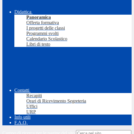
Didattica
Panoramica
Offerta formativa
I progetti delle classi
Programmi svolti
Calendario Scolastico
Libri di testo
Contatti
Recapiti
Orari di Ricevimento Segreteria
Uffici
URP
Info utili
F.A.Q.
Campo di ricerca per le pagine del sito