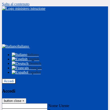
Salta al contenuto
Italiano
Italiano
English
Deutsch
Français
Español
Accedi
Accedi
button close
×
Nome Utente