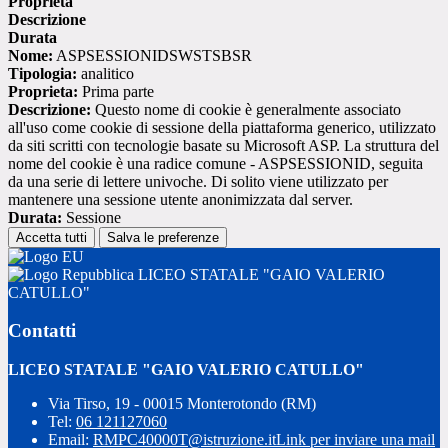
Proprieta
Descrizione
Durata
Nome:
ASPSESSIONIDSWSTSBSR
Tipologia:
analitico
Proprieta:
Prima parte
Descrizione:
Questo nome di cookie è generalmente associato
all'uso come cookie di sessione della piattaforma generico, utilizzato
da siti scritti con tecnologie basate su Microsoft ASP. La struttura del
nome del cookie è una radice comune - ASPSESSIONID, seguita
da una serie di lettere univoche. Di solito viene utilizzato per
mantenere una sessione utente anonimizzata dal server.
Durata:
Sessione
Accetta tutti
Salva le preferenze
LICEO STATALE "GAIO VALERIO
CATULLO"
Contatti
LICEO STATALE "GAIO VALERIO CATULLO"
Via Tirso, 19 - 00015 Monterotondo (RM)
Tel:
06 121127060
Email:
RMPC40000T@istruzione.it
Link per inviare una mail