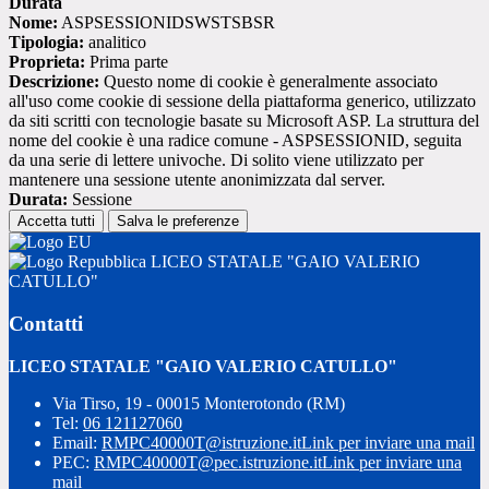
Durata
Nome:
ASPSESSIONIDSWSTSBSR
Tipologia:
analitico
Proprieta:
Prima parte
Descrizione:
Questo nome di cookie è generalmente associato
all'uso come cookie di sessione della piattaforma generico, utilizzato
da siti scritti con tecnologie basate su Microsoft ASP. La struttura del
nome del cookie è una radice comune - ASPSESSIONID, seguita
da una serie di lettere univoche. Di solito viene utilizzato per
mantenere una sessione utente anonimizzata dal server.
Durata:
Sessione
Accetta tutti
Salva le preferenze
LICEO STATALE "GAIO VALERIO
CATULLO"
Contatti
LICEO STATALE "GAIO VALERIO CATULLO"
Via Tirso, 19 - 00015 Monterotondo (RM)
Tel:
06 121127060
Email:
RMPC40000T@istruzione.it
Link per inviare una mail
PEC:
RMPC40000T@pec.istruzione.it
Link per inviare una
mail