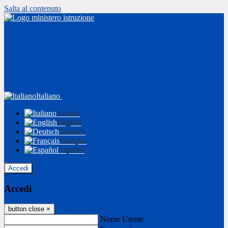
Salta al contenuto
Italiano
Italiano
English
Deutsch
Français
Español
Accedi
Accedi
button close
×
Nome Utente