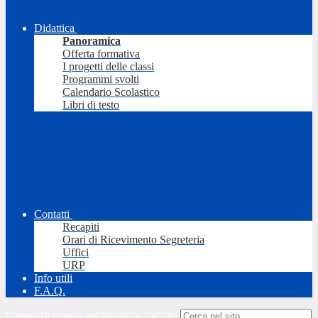
Didattica
Panoramica
Offerta formativa
I progetti delle classi
Programmi svolti
Calendario Scolastico
Libri di testo
Contatti
Recapiti
Orari di Ricevimento Segreteria
Uffici
URP
Info utili
F.A.Q.
Campo di ricerca per le pagine del sito