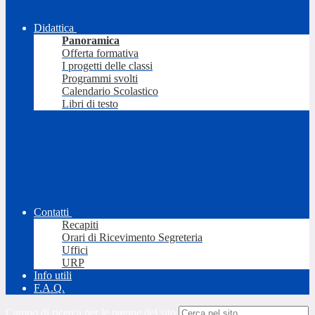
Didattica
Panoramica
Offerta formativa
I progetti delle classi
Programmi svolti
Calendario Scolastico
Libri di testo
Contatti
Recapiti
Orari di Ricevimento Segreteria
Uffici
URP
Info utili
F.A.Q.
Campo di ricerca per le pagine del sito