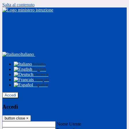
Salta al contenuto
Italiano
Italiano
English
Deutsch
Français
Español
Accedi
Accedi
button close
×
Nome Utente