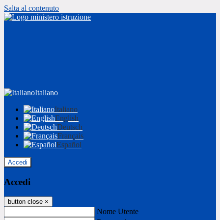
Salta al contenuto
Italiano
Italiano
English
Deutsch
Français
Español
Accedi
Accedi
button close
×
Nome Utente