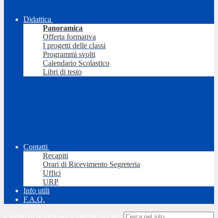
Didattica
Panoramica
Offerta formativa
I progetti delle classi
Programmi svolti
Calendario Scolastico
Libri di testo
Contatti
Recapiti
Orari di Ricevimento Segreteria
Uffici
URP
Info utili
F.A.Q.
Campo di ricerca per le pagine del sito