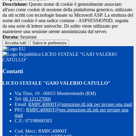
Descrizione:
Questo nome di cookie è generalmente associato
all'uso come cookie di sessione della piattaforma generico, utilizzato
da siti scritti con tecnologie basate su Microsoft ASP. La struttura del
nome del cookie è una radice comune - ASPSESSIONID, seguita
da una serie di lettere univoche. Di solito viene utilizzato per
mantenere una sessione utente anonimizzata dal server.
Durata:
Sessione
Accetta tutti
Salva le preferenze
LICEO STATALE "GAIO VALERIO
CATULLO"
Contatti
LICEO STATALE "GAIO VALERIO CATULLO"
Via Tirso, 19 - 00015 Monterotondo (RM)
Tel:
06 121127060
Email:
RMPC40000T@istruzione.it
Link per inviare una mail
PEC:
RMPC40000T@pec.istruzione.it
Link per inviare una
mail
C.F.: 97198860583
Cod. Mecc: RMPC40000T