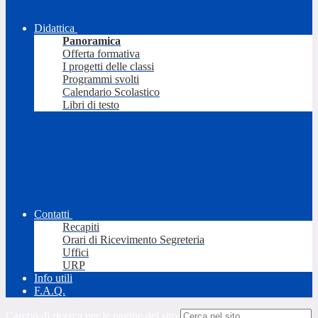
Didattica
Panoramica
Offerta formativa
I progetti delle classi
Programmi svolti
Calendario Scolastico
Libri di testo
Contatti
Recapiti
Orari di Ricevimento Segreteria
Uffici
URP
Info utili
F.A.Q.
Campo di ricerca per le pagine del sito