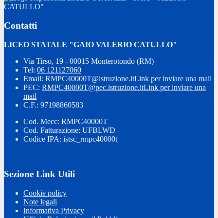
CATULLO"
Contatti
LICEO STATALE "GAIO VALERIO CATULLO"
Via Tirso, 19 - 00015 Monterotondo (RM)
Tel:
06 121127060
Email:
RMPC40000T@istruzione.it
Link per inviare una mail
PEC:
RMPC40000T@pec.istruzione.it
Link per inviare una
mail
C.F.: 97198860583
Cod. Mecc: RMPC40000T
Cod. Fatturazione: UFBLWD
Codice IPA: istsc_rmpc40000t
Sezione Link Utili
Cookie policy
Note legali
Informativa Privacy