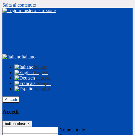
Salta al contenuto
Italiano
Italiano
English
Deutsch
Français
Español
Accedi
Accedi
button close
×
Nome Utente