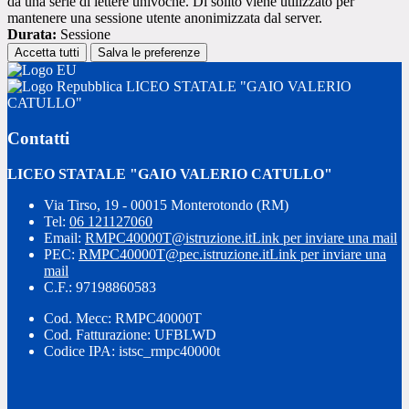
da una serie di lettere univoche. Di solito viene utilizzato per
mantenere una sessione utente anonimizzata dal server.
Durata:
Sessione
Accetta tutti
Salva le preferenze
LICEO STATALE "GAIO VALERIO
CATULLO"
Contatti
LICEO STATALE "GAIO VALERIO CATULLO"
Via Tirso, 19 - 00015 Monterotondo (RM)
Tel:
06 121127060
Email:
RMPC40000T@istruzione.it
Link per inviare una mail
PEC:
RMPC40000T@pec.istruzione.it
Link per inviare una
mail
C.F.: 97198860583
Cod. Mecc: RMPC40000T
Cod. Fatturazione: UFBLWD
Codice IPA: istsc_rmpc40000t