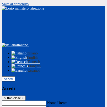
Salta al contenuto
Italiano
Italiano
English
Deutsch
Français
Español
Accedi
Accedi
button close
×
Nome Utente