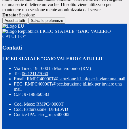
da una serie di lettere univoche. Di solito viene utilizzato per
mantenere una sessione utente anonimizzata dal server.
Durata:
Sessione
Accetta tutti
Salva le preferenze
LICEO STATALE "GAIO VALERIO
CATULLO"
Contatti
LICEO STATALE "GAIO VALERIO CATULLO"
Via Tirso, 19 - 00015 Monterotondo (RM)
Tel:
06 121127060
Email:
RMPC40000T@istruzione.it
Link per inviare una mail
PEC:
RMPC40000T@pec.istruzione.it
Link per inviare una
mail
C.F.: 97198860583
Cod. Mecc: RMPC40000T
Cod. Fatturazione: UFBLWD
Codice IPA: istsc_rmpc40000t