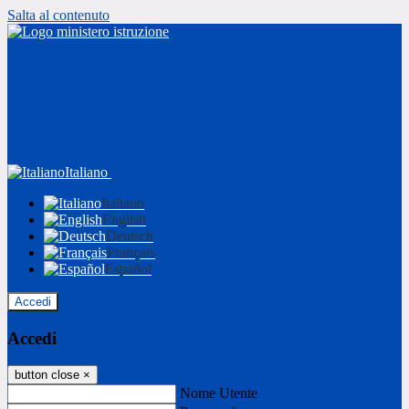
Salta al contenuto
Italiano
Italiano
English
Deutsch
Français
Español
Accedi
Accedi
button close
×
Nome Utente