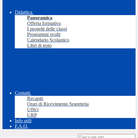
Didattica
Panoramica
Offerta formativa
I progetti delle classi
Programmi svolti
Calendario Scolastico
Libri di testo
Contatti
Recapiti
Orari di Ricevimento Segreteria
Uffici
URP
Info utili
F.A.Q.
Campo di ricerca per le pagine del sito