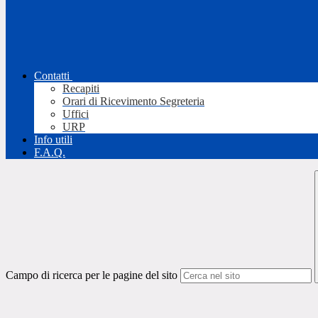
Contatti
Recapiti
Orari di Ricevimento Segreteria
Uffici
URP
Info utili
F.A.Q.
Campo di ricerca per le pagine del sito