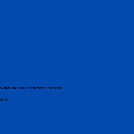
o indicato con le istruzioni necessarie.
ite la
Login Spaggiari