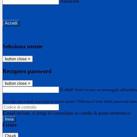
Password
Password dimenticata?
-
Entra con SPID
Entra con CIE
Seleziona utente
button close
×
Recupero password
button close
×
E-mail
Verrà inviato un messaggio all'indirizz
Non hai una e-mail associata al nome utente? Effettua il reset della password tram
E-mail inviata, si prega di controllare la casella di posta elettronica!
Errore
Chiudi