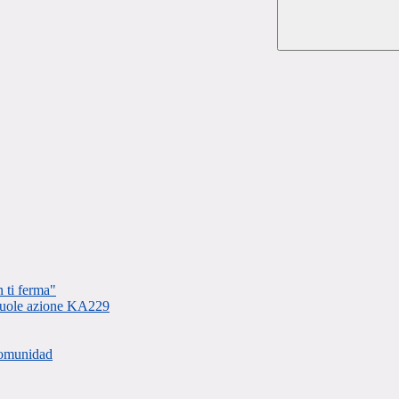
 ti ferma"
scuole azione KA229
 comunidad