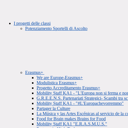
I progetti delle classi
Potenziamento Sportelli di Ascolto
Erasmus+
We are Europe-Erasmus+
Modulistica Erasmus+
Progetto Accreditamento Erasmus+
Mobility Staff KA1 - "L'Europa non si ferma e non
G.R.E.E.N.S. Partenariati Strategici- Scambi tra 
Mobility Staff KA1 - "#L'Europachevorremmo"
Partager la Culture
La Música y las Artes Escénicas al servicio de la
Food for Brain makes Brains for Food
Mobility Staff KA1 "E.R.A.S.M.U.S."