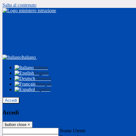
Salta al contenuto
Italiano
Italiano
English
Deutsch
Français
Español
Accedi
Accedi
button close
×
Nome Utente