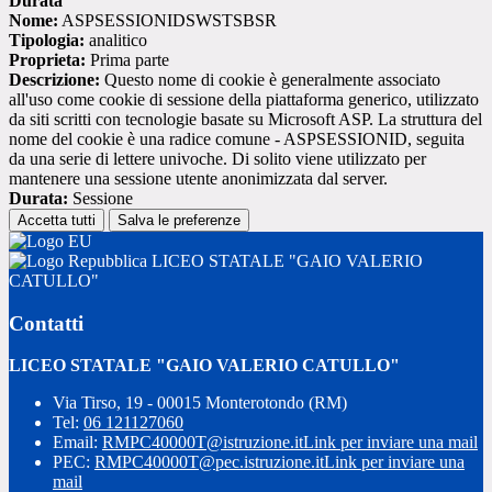
Durata
Nome:
ASPSESSIONIDSWSTSBSR
Tipologia:
analitico
Proprieta:
Prima parte
Descrizione:
Questo nome di cookie è generalmente associato
all'uso come cookie di sessione della piattaforma generico, utilizzato
da siti scritti con tecnologie basate su Microsoft ASP. La struttura del
nome del cookie è una radice comune - ASPSESSIONID, seguita
da una serie di lettere univoche. Di solito viene utilizzato per
mantenere una sessione utente anonimizzata dal server.
Durata:
Sessione
Accetta tutti
Salva le preferenze
LICEO STATALE "GAIO VALERIO
CATULLO"
Contatti
LICEO STATALE "GAIO VALERIO CATULLO"
Via Tirso, 19 - 00015 Monterotondo (RM)
Tel:
06 121127060
Email:
RMPC40000T@istruzione.it
Link per inviare una mail
PEC:
RMPC40000T@pec.istruzione.it
Link per inviare una
mail