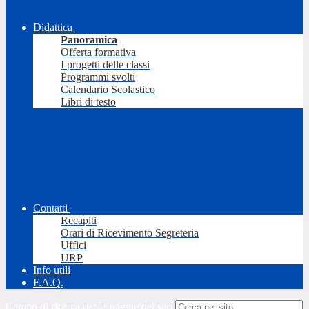
Didattica
Panoramica
Offerta formativa
I progetti delle classi
Programmi svolti
Calendario Scolastico
Libri di testo
Contatti
Recapiti
Orari di Ricevimento Segreteria
Uffici
URP
Info utili
F.A.Q.
Campo di ricerca per le pagine del sito