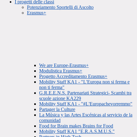
I progetti delle classi
Potenziamento Sportelli di Ascolto
Erasmus+
We are Europe-Erasmus+
Modulistica Erasmus+
Progetto Accreditamento Erasmus+
Mobility Staff KA1 - "L'Europa non si ferma e
non ti ferma"
G.R.E.E.N.S. Partenariati Strategici- Scambi tra
scuole azione KA229
Mobility Staff KA1 - "#L'Europachevorremmo"
Partager la Culture
La Música y las Artes Escénicas al servicio de la
comunidad
Food for Brain makes Brains for Food
Mobility Staff KA1 "E.R.A.S.M.U.S."
Partners in High Tech