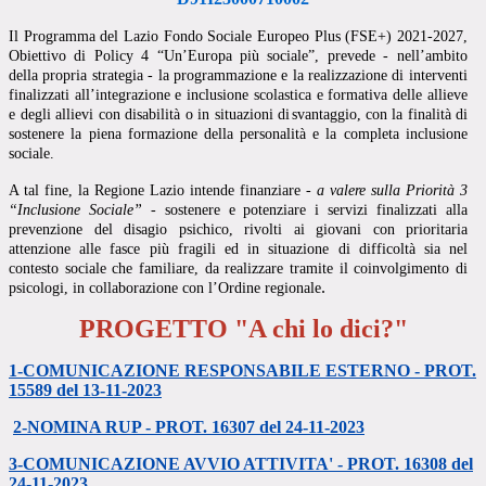
Il Programma del Lazio Fondo Sociale Europeo Plus (FSE+) 2021-2027,
Obiettivo di Policy 4 “Un’Europa più sociale”,
prevede
-
nell’ambito
della
propria
strategia
-
la
programmazione
e
la
realizzazione
di
interventi
finalizzati
all’integrazione
e
inclusione
scolastica
e
formativa
delle
allieve
e
degli
allievi
con
disabilità
o
in
situazioni
di
svantaggio,
con
la
finalità
di
sostenere la
piena
formazione
della
personalità
e la
completa inclusione
sociale.
A tal fine, la Regione Lazio intende finanziare -
a valere sulla Priorità 3
“Inclusione Sociale”
- sostenere e potenziare i servizi finalizzati alla
prevenzione del disagio psichico, rivolti ai giovani con prioritaria
attenzione alle fasce più fragili ed in situazione di difficoltà sia nel
contesto sociale che familiare, da realizzare tramite il coinvolgimento di
.
psicologi, in collaborazione con l’Ordine regionale
PROGETTO "A chi lo dici?"
1-COMUNICAZIONE RESPONSABILE ESTERNO - PROT.
15589 del 13-11-2023
2-NOMINA RUP - PROT. 16307 del 24-11-2023
3-COMUNICAZIONE AVVIO ATTIVITA' - PROT. 16308 del
24-11-2023