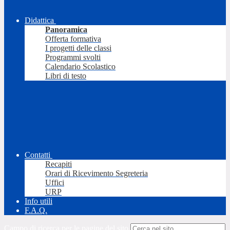
Didattica
Panoramica
Offerta formativa
I progetti delle classi
Programmi svolti
Calendario Scolastico
Libri di testo
Contatti
Recapiti
Orari di Ricevimento Segreteria
Uffici
URP
Info utili
F.A.Q.
Campo di ricerca per le pagine del sito