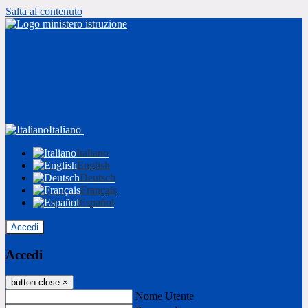
Salta al contenuto
Italiano
Italiano
English
Deutsch
Français
Español
Accedi
Accedi
button close
×
Nome Utente