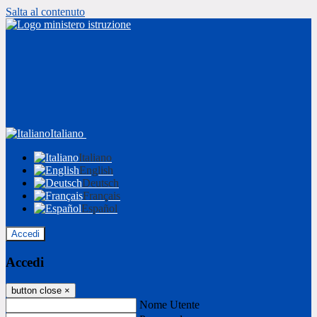
Salta al contenuto
Italiano
Italiano
English
Deutsch
Français
Español
Accedi
Accedi
button close
×
Nome Utente