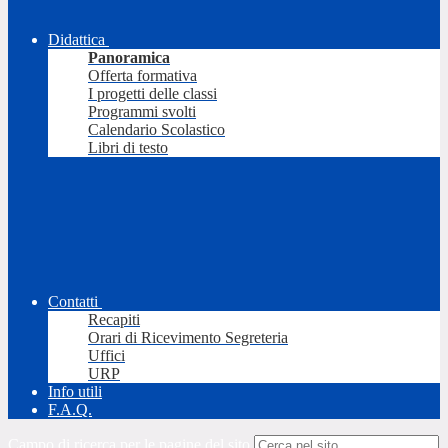
Didattica
Panoramica
Offerta formativa
I progetti delle classi
Programmi svolti
Calendario Scolastico
Libri di testo
Contatti
Recapiti
Orari di Ricevimento Segreteria
Uffici
URP
Info utili
F.A.Q.
Campo di ricerca per le pagine del sito