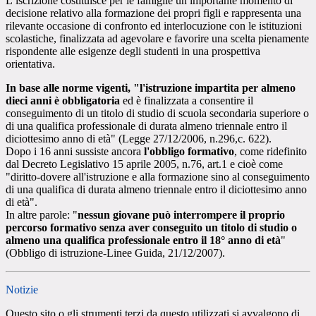
L’iscrizione costituisce per le famiglie un importante momento di
decisione relativo alla formazione dei propri figli e rappresenta una
rilevante occasione di confronto ed interlocuzione con le istituzioni
scolastiche, finalizzata ad agevolare e favorire una scelta pienamente
rispondente alle esigenze degli studenti in una prospettiva
orientativa.
In base alle norme vigenti, "l'istruzione impartita per almeno
dieci anni è obbligatoria
ed è finalizzata a consentire il
conseguimento di un titolo di studio di scuola secondaria superiore o
di una qualifica professionale di durata almeno triennale entro il
diciottesimo anno di età" (Legge 27/12/2006, n.296,c. 622).
Dopo i 16 anni sussiste ancora
l'obbligo formativo
, come ridefinito
dal Decreto Legislativo 15 aprile 2005, n.76, art.1 e cioè come
"diritto-dovere all'istruzione e alla formazione sino al conseguimento
di una qualifica di durata almeno triennale entro il diciottesimo anno
di età".
In altre parole: "
nessun giovane può interrompere il proprio
percorso formativo senza aver conseguito un titolo di studio o
almeno una qualifica professionale entro il 18° anno di età
"
(Obbligo di istruzione-Linee Guida, 21/12/2007).
Notizie
Questo sito o gli strumenti terzi da questo utilizzati si avvalgono di