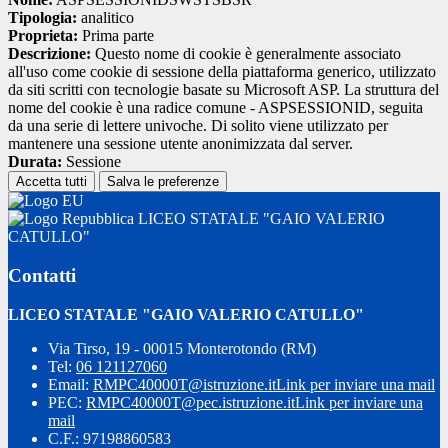
Tipologia:
analitico
Proprieta:
Prima parte
Descrizione:
Questo nome di cookie è generalmente associato
all'uso come cookie di sessione della piattaforma generico, utilizzato
da siti scritti con tecnologie basate su Microsoft ASP. La struttura del
nome del cookie è una radice comune - ASPSESSIONID, seguita
da una serie di lettere univoche. Di solito viene utilizzato per
mantenere una sessione utente anonimizzata dal server.
Durata:
Sessione
Accetta tutti
Salva le preferenze
LICEO STATALE "GAIO VALERIO
CATULLO"
Contatti
LICEO STATALE "GAIO VALERIO CATULLO"
Via Tirso, 19 - 00015 Monterotondo (RM)
Tel:
06 121127060
Email:
RMPC40000T@istruzione.it
Link per inviare una mail
PEC:
RMPC40000T@pec.istruzione.it
Link per inviare una
mail
C.F.: 97198860583