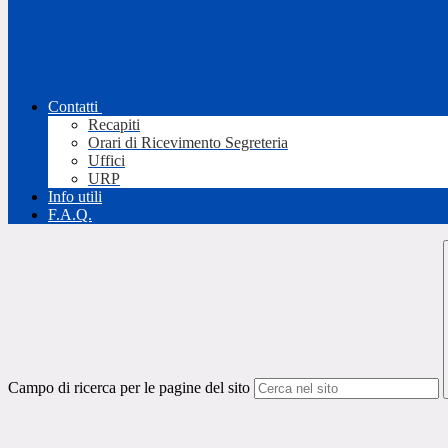
Contatti
Recapiti
Orari di Ricevimento Segreteria
Uffici
URP
Info utili
F.A.Q.
Campo di ricerca per le pagine del sito