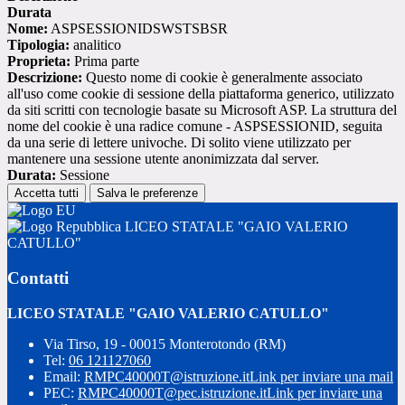
Durata
Nome:
ASPSESSIONIDSWSTSBSR
Tipologia:
analitico
Proprieta:
Prima parte
Descrizione:
Questo nome di cookie è generalmente associato
all'uso come cookie di sessione della piattaforma generico, utilizzato
da siti scritti con tecnologie basate su Microsoft ASP. La struttura del
nome del cookie è una radice comune - ASPSESSIONID, seguita
da una serie di lettere univoche. Di solito viene utilizzato per
mantenere una sessione utente anonimizzata dal server.
Durata:
Sessione
Accetta tutti
Salva le preferenze
LICEO STATALE "GAIO VALERIO
CATULLO"
Contatti
LICEO STATALE "GAIO VALERIO CATULLO"
Via Tirso, 19 - 00015 Monterotondo (RM)
Tel:
06 121127060
Email:
RMPC40000T@istruzione.it
Link per inviare una mail
PEC:
RMPC40000T@pec.istruzione.it
Link per inviare una