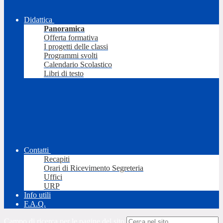
Didattica
Panoramica
Offerta formativa
I progetti delle classi
Programmi svolti
Calendario Scolastico
Libri di testo
Contatti
Recapiti
Orari di Ricevimento Segreteria
Uffici
URP
Info utili
F.A.Q.
Campo di ricerca per le pagine del sito