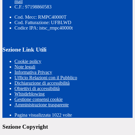
mail
C.F.: 97198860583
Cod. Mecc: RMPC40000T
Cod. Fatturazione: UFBLWD
Codice IPA: istsc_rmpc40000t
Sezione Link Utili
Cookie policy
Note legali
Informativa Privacy
Ufficio Relazioni con il Pubblico
Dichiarazione di accessibilità
Obiettivi di accessibilità
Whistleblowing
Gestione consensi cookie
Amministrazione trasparente
Pagina visualizzata
1022
volte
Sezione Copyright