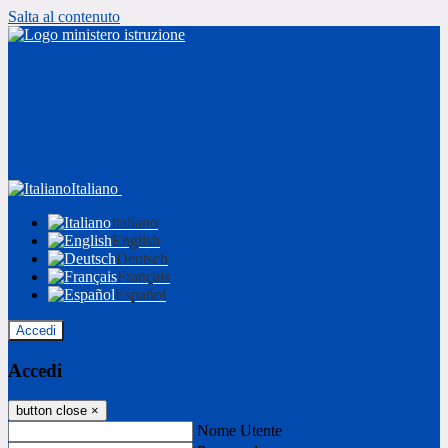
Salta al contenuto
Italiano
Italiano
English
Deutsch
Français
Español
Accedi
Accedi
button close
×
Nome Utente