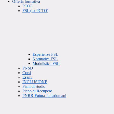
Offerta formativa
PTOF
FSL (ex PCTO)
Esperienze FSL
Normativa FSL
Modulistica FSL
PNSD
Corsi
Esami
INCLUSIONE
Piani di studio
Piano di Recupero
PNRR-Futura-Italiadomani