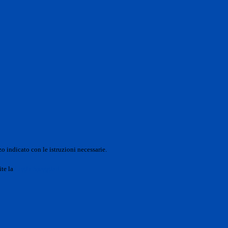
o indicato con le istruzioni necessarie.
ite la
Login Spaggiari