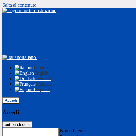
Salta al contenuto
Italiano
Italiano
English
Deutsch
Français
Español
Accedi
Accedi
button close
×
Nome Utente