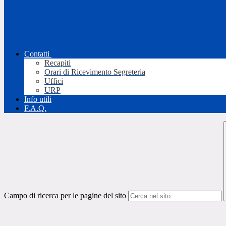
Contatti
Recapiti
Orari di Ricevimento Segreteria
Uffici
URP
Info utili
F.A.Q.
Campo di ricerca per le pagine del sito