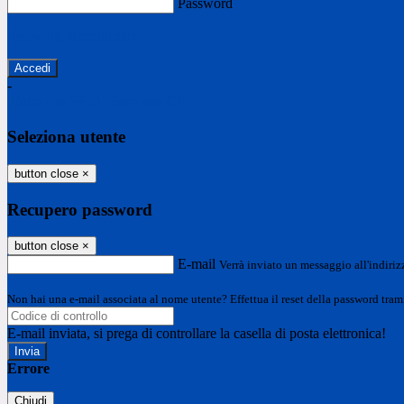
Password
Password dimenticata?
-
Entra con SPID
Entra con CIE
Seleziona utente
button close
×
Recupero password
button close
×
E-mail
Verrà inviato un messaggio all'indirizz
Non hai una e-mail associata al nome utente? Effettua il reset della password tram
E-mail inviata, si prega di controllare la casella di posta elettronica!
Errore
Chiudi