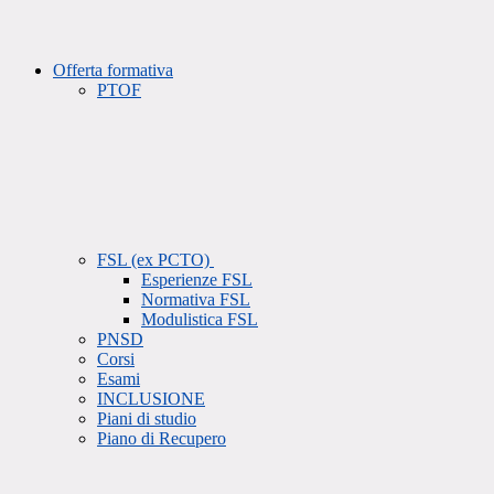
Offerta formativa
PTOF
FSL (ex PCTO)
Esperienze FSL
Normativa FSL
Modulistica FSL
PNSD
Corsi
Esami
INCLUSIONE
Piani di studio
Piano di Recupero