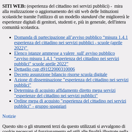
SITI WEB:
(esperienza del cittadino nei servizi pubblici) - mira
alla realizzazione o aggiornamento dei siti web delle Istituzioni
scolastiche tramite l'utilizzo di un modello
standard
che migliorerà le
esperienze digitali di genitori, studenti e, più in generale, dell'intera
comunità scolastica.
Domanda di partecipazione all’avviso pubblico “misura 1.4.1
esperienza del cittadino nei servizi pubblici - scuole (aprile
2022)”
Elenco istanze ammesse a valere sull' avviso pubblico
“avviso misura 1.4.1 "esperienza del cittadino nei servizi
pubblici" scuole aprile 2022”
Dettaglio cup d91f22000310006
Decreto assunzione bilancio risorse scuola digitale
Azione di disseminazione "esperienza del cittadino nei servizi
pubblici"
Determina di acquisto affidamento diretto mepa servizi
"esperienze del cittadino nei servizi pubblici"
Ordine mepa di acquisto "esperienza del cittadino nei servizi
pubblici" - gruppo spaggiari
Notizie
Questo sito o gli strumenti terzi da questo utilizzati si avvalgono di
cookie necessari al funzionamento ed utili alle finalità illustrate nella