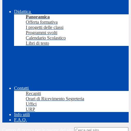
Didattica
Panoramica
Offerta formativa
I progetti delle classi
Programmi svolti
Calendario Scolastico
Libri di testo
Contatti
Recapiti
Orari di Ricevimento Segreteria
Uffici
URP
Info utili
F.A.Q.
Campo di ricerca per le pagine del sito