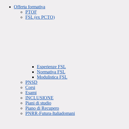
Offerta formativa
PTOF
FSL (ex PCTO)
Esperienze FSL
Normativa FSL
Modulistica FSL
PNSD
Corsi
Esami
INCLUSIONE
Piani di studio
Piano di Recupero
PNRR-Futura-Italiadomani