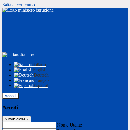
Salta al contenuto
Italiano
Italiano
English
Deutsch
Français
Español
Accedi
Accedi
button close
×
Nome Utente