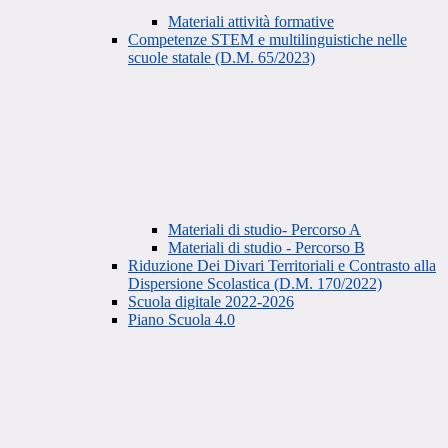
Materiali attività formative
Competenze STEM e multilinguistiche nelle
scuole statale (D.M. 65/2023)
Materiali di studio- Percorso A
Materiali di studio - Percorso B
Riduzione Dei Divari Territoriali e Contrasto alla
Dispersione Scolastica (D.M. 170/2022)
Scuola digitale 2022-2026
Piano Scuola 4.0