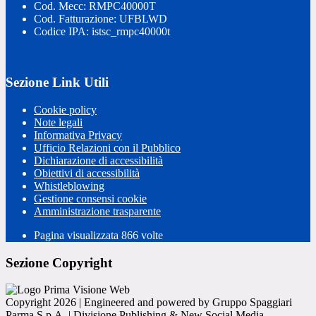
Cod. Mecc: RMPC40000T
Cod. Fatturazione: UFBLWD
Codice IPA: istsc_rmpc40000t
Sezione Link Utili
Cookie policy
Note legali
Informativa Privacy
Ufficio Relazioni con il Pubblico
Dichiarazione di accessibilità
Obiettivi di accessibilità
Whistleblowing
Gestione consensi cookie
Amministrazione trasparente
Pagina visualizzata
866
volte
Sezione Copyright
Copyright 2026 | Engineered and powered by Gruppo Spaggiari
Parma S.p.A. | Divisione Publishing & New Social Media