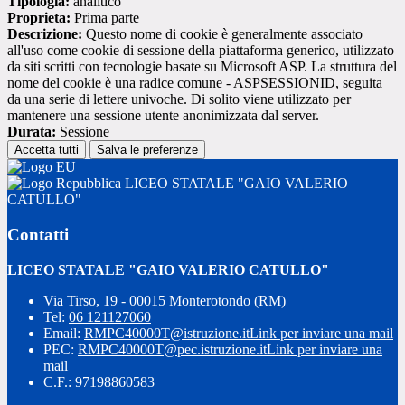
Tipologia:
analitico
Proprieta:
Prima parte
Descrizione:
Questo nome di cookie è generalmente associato
all'uso come cookie di sessione della piattaforma generico, utilizzato
da siti scritti con tecnologie basate su Microsoft ASP. La struttura del
nome del cookie è una radice comune - ASPSESSIONID, seguita
da una serie di lettere univoche. Di solito viene utilizzato per
mantenere una sessione utente anonimizzata dal server.
Durata:
Sessione
Accetta tutti
Salva le preferenze
LICEO STATALE "GAIO VALERIO
CATULLO"
Contatti
LICEO STATALE "GAIO VALERIO CATULLO"
Via Tirso, 19 - 00015 Monterotondo (RM)
Tel:
06 121127060
Email:
RMPC40000T@istruzione.it
Link per inviare una mail
PEC:
RMPC40000T@pec.istruzione.it
Link per inviare una
mail
C.F.: 97198860583